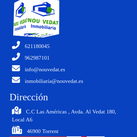
621180045
962987101
info@nouvedat.es
inmobiliaria@nouvedat.es
Dirección
C.C Las Américas , Avda. Al Vedat 180,
Local A6
46900 Torrent