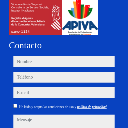
Contacto
nombre
teléfono
e-mail
He leído y acepto las condiciones de uso y
política de privacidad
mensaje