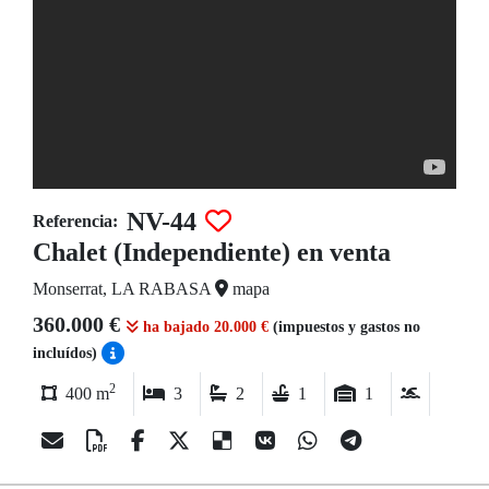
NV-44
Referencia:
Chalet (Independiente) en venta
Monserrat, LA RABASA
mapa
360.000 €
ha bajado 20.000 €
(impuestos y gastos no
incluídos)
2
400 m
3
2
1
1