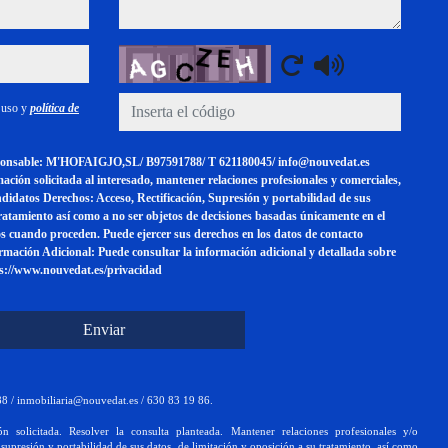
Captcha
e uso y
política de
able: M'HOFAIGJO,SL/ B97591788/ T 621180045/ info@nouvedat.es
rmación solicitada al interesado, mantener relaciones profesionales y comerciales,
ndidatos Derechos: Acceso, Rectificación, Supresión y portabilidad de sus
tratamiento así como a no ser objetos de decisiones basadas únicamente en el
s cuando proceden. Puede ejercer sus derechos en los datos de contacto
ormación Adicional: Puede consultar la información adicional y detallada sobre
tps://www.nouvedat.es/privacidad
Enviar
 / inmobiliaria@nouvedat.es / 630 83 19 86.
ión solicitada. Resolver la consulta planteada. Mantener relaciones profesionales y/o
 supresión y portabilidad de sus datos, de limitación y oposición a su tratamiento, así como