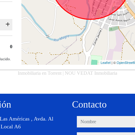
0
ducido.
Leaflet
| ©
OpenStreet
Inmobiliaria en Torrent | NOU VEDAT Inmobiliaria
ión
Contacto
Las Américas , Avda. Al
nombre
 Local A6