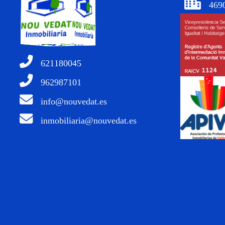
4690
621180045
962987101
info@nouvedat.es
inmobiliaria@nouvedat.es