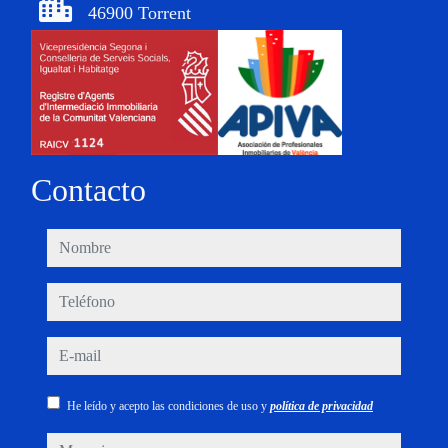
46900 Torrent
Contacto
nombre
teléfono
e-mail
He leído y acepto las condiciones de uso y
política de privacidad
mensaje