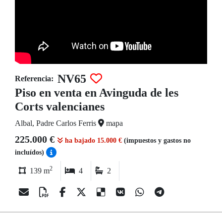
NV65
Referencia:
Piso en venta en Avinguda de les
Corts valencianes
Albal, Padre Carlos Ferris
mapa
225.000 €
ha bajado 15.000 €
(impuestos y gastos no
incluídos)
2
139 m
4
2