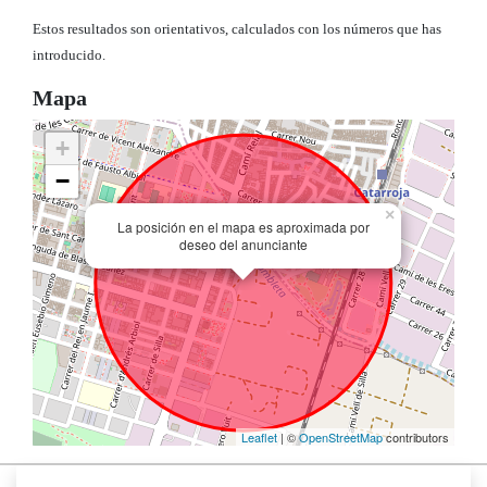
Estos resultados son orientativos, calculados con los números que has
introducido.
Mapa
+
−
×
La posición en el mapa es aproximada por
deseo del anunciante
Leaflet
| ©
OpenStreetMap
contributors