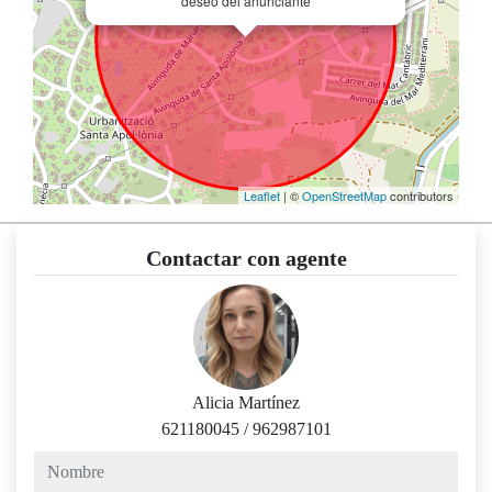
deseo del anunciante
Leaflet
| ©
OpenStreetMap
contributors
Contactar con agente
Alicia Martínez
621180045
/
962987101
nombre