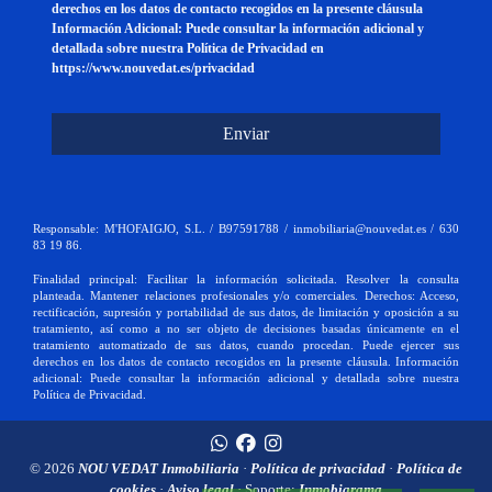
derechos en los datos de contacto recogidos en la presente cláusula
Información Adicional: Puede consultar la información adicional y
detallada sobre nuestra Política de Privacidad en
https://www.nouvedat.es/privacidad
Enviar
Responsable: M'HOFAIGJO, S.L. / B97591788 / inmobiliaria@nouvedat.es / 630
83 19 86.
Finalidad principal: Facilitar la información solicitada. Resolver la consulta
planteada. Mantener relaciones profesionales y/o comerciales. Derechos: Acceso,
rectificación, supresión y portabilidad de sus datos, de limitación y oposición a su
tratamiento, así como a no ser objeto de decisiones basadas únicamente en el
tratamiento automatizado de sus datos, cuando procedan. Puede ejercer sus
derechos en los datos de contacto recogidos en la presente cláusula. Información
adicional: Puede consultar la información adicional y detallada sobre nuestra
Política de Privacidad.
© 2026
NOU VEDAT Inmobiliaria
·
Política de privacidad
·
Política de
cookies
·
Aviso legal
· Soporte:
Inmobigrama